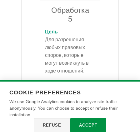
Обработка
5
Цель
Для разрешения
любых правовых
споров, которые
могут возникнуть в
ходе отношений.
Правовое
основание
COOKIE PREFERENCES
Обработка
We use Google Analytics cookies to analyze site traffic
необходима для
anonymously. You can choose to accept or refuse their
реализации
installation.
законного
REFUSE
ACCEPT
интереса
Контролера в